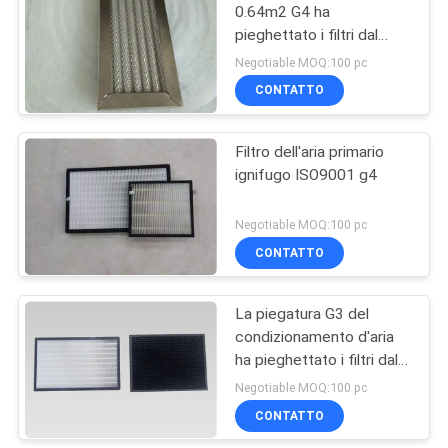
0.64m2 G4 ha
pieghettato i filtri dal
8
pannello
Negotiable MOQ:100 pc
Filtri pieghettati dal
CONTATTO
pannello
Filtro dell'aria primario
ignifugo ISO9001 g4
Negotiable MOQ:100 pc
CONTATTO
10
Filtri dell'aria della
La piegatura G3 del
condizionamento d'aria
tasca
ha pieghettato i filtri dal
pannello
Negotiable MOQ:100 pc
CONTATTO