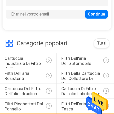
14
i pp fondono la
cartuccia di filtro
saltata
Categorie popolari
Tutti
Cartuccia 
Filtri Dell'aria 
11
Industriale Di Filtro 
Dell'automobile
i pp hanno
Dell'aria
Filtri Dell'aria 
Filtri Dalla Cartuccia 
pieghettato la
Resistenti
Del Collettore Di 
Polveri
cartuccia di filtro
Cartuccia Del Filtro 
Cartuccia Di Filtro 
Dell'olio Idraulico
Dall'olio Lubrificante
Filtri Pieghettati Dal 
Filtri Dell'aria Della 
Pannello
Tasca
10