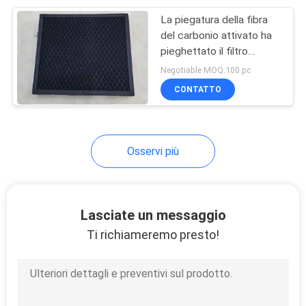
La piegatura della fibra
9
del carbonio attivato ha
Filtro dell'aria di alta
pieghettato il filtro
primario
Negotiable MOQ:100 pc
efficienza HEPA
CONTATTO
Osservi più
10
Cartuccia di filtro
Lasciate un messaggio
dal gas naturale
Ti richiameremo presto!