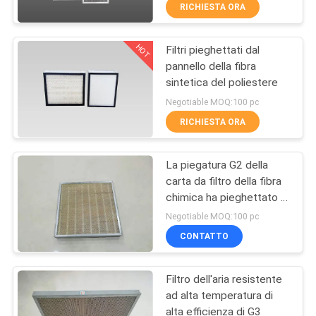
CONTROLLO
RICHIESTA ORA
DI
HOT
Filtri pieghettati dal
QUALITÀ
10
pannello della fibra
sintetica del poliestere
Filtri dell'aria
CONTATTICI
Negotiable MOQ:100 pc
resistenti
RICHIESTA ORA
RICHIEDA
La piegatura G2 della
UNA
carta da filtro della fibra
CITAZIONE
chimica ha pieghettato i
11
filtri dal pannello
Negotiable MOQ:100 pc
Filtri dalla cartuccia
CONTATTO
del collettore di
Filtro dell'aria resistente
polveri
ad alta temperatura di
alta efficienza di G3