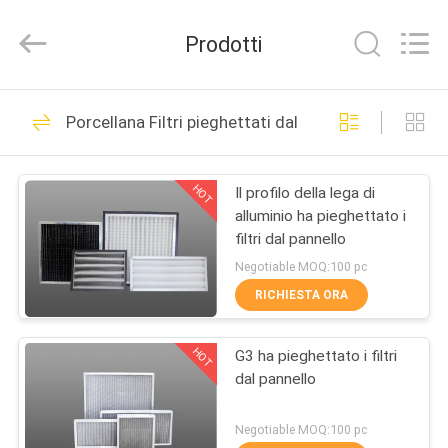
industriale
di
filtro
Prodotti
dell'aria
fornitore.
Copyright
©
2021
CASA
19
-
2023
Porcellana Filtri pieghettati dal pannello
industrialairfiltercartridge.com.
Cartuccia industriale
All
Rights
PRODOTTI
Reserved.
di filtro dell'aria
HOT
Il profilo della lega di
alluminio ha pieghettato i
CIRCA
filtri dal pannello
NOI
Negotiable MOQ:100 pc
RICHIESTA ORA
17
GIRO
Filtri dell'aria
HOT
G3 ha pieghettato i filtri
DELLA
dal pannello
FABBRICA
dell'automobile
Negotiable MOQ:100 pc