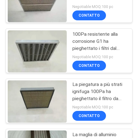
Negotiable MOQ:100 pc
CONTATTO
36
Cartuccia del filtro
100Pa resistente alla
corrosione G1 ha
dell'olio idraulico
pieghettato i filtri dal
pannello
Negotiable MOQ:100 pc
CONTATTO
La piegatura a più strati
11
ignifuga 100Pa ha
Cartuccia di filtro
pieghettato il filtro da
media
Negotiable MOQ:100 pc
dall'olio lubrificante
CONTATTO
La maglia di alluminio