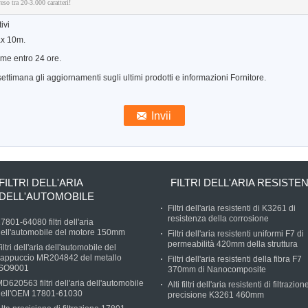
so tra 20-3.000 caratteri!
ivi
ax 10m.
 me entro 24 ore.
ettimana gli aggiornamenti sugli ultimi prodotti e informazioni Fornitore.
FILTRI DELL'ARIA
FILTRI DELL'ARIA RESISTEN
DELL'AUTOMOBILE
Filtri dell'aria resistenti di K3261 di
resistenza della corrosione
7801-64080 filtri dell'aria
ell'automobile del motore 150mm
Filtri dell'aria resistenti uniformi F7 di
permeabilità 420mm della struttura
iltri dell'aria dell'automobile del
cappuccio MR204842 del metallo
Filtri dell'aria resistenti della fibra F7
ISO9001
370mm di Nanocomposite
D620563 filtri dell'aria dell'automobile
Alti filtri dell'aria resistenti di filtrazion
dell'OEM 17801-61030
precisione K3261 460mm