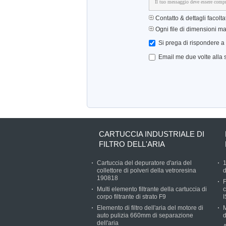
Il tuo messaggio deve essere compre
Contatto & dettagli facoltat
Ogni file di dimensioni m
Si prega di rispondere a
Email me due volte alla s
CARTUCCIA INDUSTRIALE DI
FILTRO DELL'ARIA
Cartuccia del depuratore d'aria del
1
collettore di polveri della vetroresina
d
190818
F
Multi elemento filtrante della cartuccia di
corpo filtrante di strato F9
Elemento di filtro dell'aria del motore di
M
auto pulizia 660mm di separazione
dell'aria