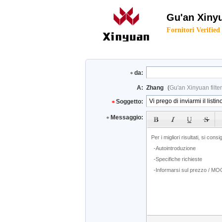
Gu'an Xinyu
Fornitori Verified
da:
A:
Zhang
(
Gu'an Xinyuan filte
Soggetto:
Messaggio: