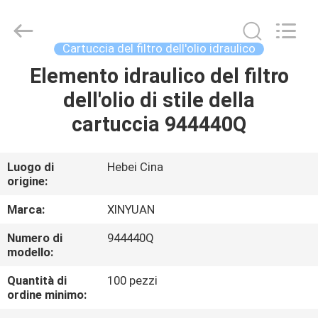
industriale
di
filtro
dell'aria
fornitore.
Cartuccia del filtro dell'olio idraulico
Copyright
©
2021
Elemento idraulico del filtro
CASA
-
2023
dell'olio di stile della
industrialairfiltercartridge.com.
All
Rights
PRODOTTI
cartuccia 944440Q
Reserved.
CIRCA
Luogo di
Hebei Cina
origine:
NOI
Marca:
XINYUAN
GIRO
Numero di
944440Q
modello:
DELLA
FABBRICA
Quantità di
100 pezzi
ordine minimo: