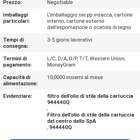
Prezzo:
Negotiable
CONTROLLO
DI
Imballaggi
L'imballaggio nei pp insacca, cartone
particolari:
interno, cartone esterno
QUALITÀ
dell'esportazione o scatola di legno
Tempi di
3-5 giorni lavorativi
CONTATTICI
consegna:
Termini di
L/C, D/A, D/P, T/T, Western Union,
RICHIEDA
pagamento:
MoneyGram
UNA
Capacità di
10,0000 insiemi al mese
alimentazione:
CITAZIONE
Evidenziare:
filtro dell'olio di stile della cartuccia
944440Q
,
Filtro dell'olio di stile della cartuccia
del centro dello SpA
,
944440Q