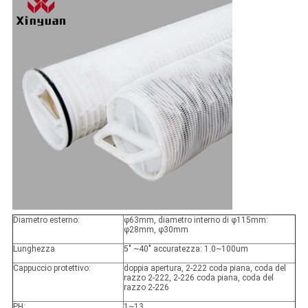
Diametro esterno:
φ63mm, diametro interno di φ115mm:
φ28mm, φ30mm
Lunghezza
5" ~40" accuratezza: 1.0~100um
Cappuccio protettivo:
doppia apertura, 2-222 coda piana, coda del
razzo 2-222, 2-226 coda piana, coda del
razzo 2-226
PH:
1~13