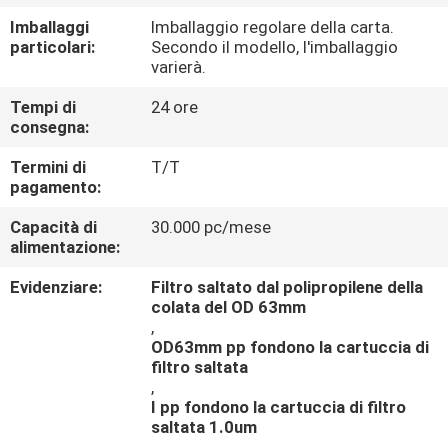
CONTROLLO
Imballaggi
Imballaggio regolare della carta.
DI
particolari:
Secondo il modello, l'imballaggio
varierà.
QUALITÀ
Tempi di
24 ore
consegna:
CONTATTICI
Termini di
T/T
pagamento:
RICHIEDA
Capacità di
30.000 pc/mese
UNA
alimentazione:
CITAZIONE
Evidenziare:
Filtro saltato dal polipropilene della
colata del OD 63mm
,
OD63mm pp fondono la cartuccia di
filtro saltata
,
I pp fondono la cartuccia di filtro
saltata 1.0um