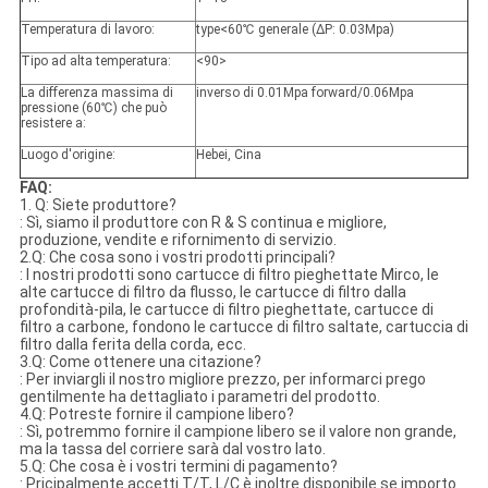
Temperatura di lavoro:
type<60℃ generale (ΔP: 0.03Mpa)
Tipo ad alta temperatura:
<90>
La differenza massima di
inverso di 0.01Mpa forward/0.06Mpa
pressione (60℃) che può
resistere a:
Luogo d'origine:
Hebei, Cina
FAQ
:
1. Q: Siete produttore?
: Sì, siamo il produttore con R & S continua e migliore,
produzione, vendite e rifornimento di servizio.
2.Q: Che cosa sono i vostri prodotti principali?
: I nostri prodotti sono cartucce di filtro pieghettate Mirco, le
alte cartucce di filtro da flusso, le cartucce di filtro dalla
profondità-pila, le cartucce di filtro pieghettate, cartucce di
filtro a carbone, fondono le cartucce di filtro saltate, cartuccia di
filtro dalla ferita della corda, ecc.
3.Q: Come ottenere una citazione?
: Per inviargli il nostro migliore prezzo, per informarci prego
gentilmente ha dettagliato i parametri del prodotto.
4.Q: Potreste fornire il campione libero?
: Sì, potremmo fornire il campione libero se il valore non grande,
ma la tassa del corriere sarà dal vostro lato.
5.Q: Che cosa è i vostri termini di pagamento?
: Pricipalmente accetti T/T, L/C è inoltre disponibile se importo