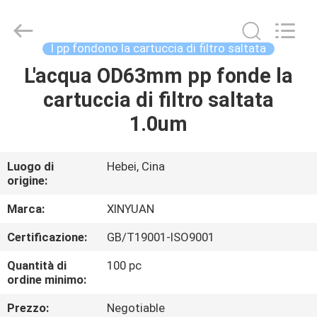
industriale
di
filtro
dell'aria
fornitore.
I pp fondono la cartuccia di filtro saltata
Copyright
©
2021
L'acqua OD63mm pp fonde la
CASA
-
2024
cartuccia di filtro saltata
industrialairfiltercartridge.com.
All
Rights
PRODOTTI
1.0um
Reserved.
CIRCA
Luogo di
Hebei, Cina
origine:
NOI
Marca:
XINYUAN
GIRO
Certificazione:
GB/T19001-ISO9001
DELLA
Quantità di
100 pc
FABBRICA
ordine minimo:
Prezzo:
Negotiable