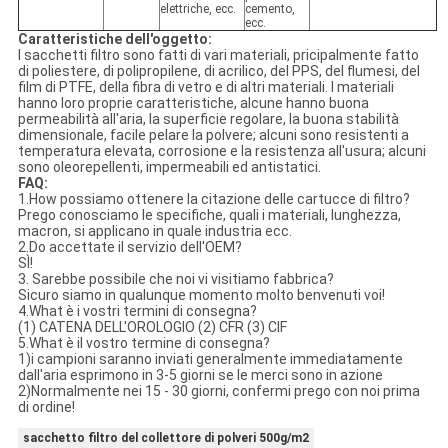
elettriche, ecc.
cemento,
ecc.
Caratteristiche dell'oggetto:
I sacchetti filtro sono fatti di vari materiali, pricipalmente fatto
di poliestere, di polipropilene, di acrilico, del PPS, del flumesi, del
film di PTFE, della fibra di vetro e di altri materiali. I materiali
hanno loro proprie caratteristiche, alcune hanno buona
permeabilità all'aria, la superficie regolare, la buona stabilità
dimensionale, facile pelare la polvere; alcuni sono resistenti a
temperatura elevata, corrosione e la resistenza all'usura; alcuni
sono oleorepellenti, impermeabili ed antistatici.
FAQ:
1.How possiamo ottenere la citazione delle cartucce di filtro?
Prego conosciamo le specifiche, quali i materiali, lunghezza,
macron, si applicano in quale industria ecc.
2.Do accettate il servizio dell'OEM?
SÌ!
3. Sarebbe possibile che noi vi visitiamo fabbrica?
Sicuro siamo in qualunque momento molto benvenuti voi!
4.What è i vostri termini di consegna?
(1) CATENA DELL'OROLOGIO (2) CFR (3) CIF
5.What è il vostro termine di consegna?
1)i campioni saranno inviati generalmente immediatamente
dall'aria esprimono in 3-5 giorni se le merci sono in azione
2)Normalmente nei 15 - 30 giorni, confermi prego con noi prima
di ordine!
sacchetto filtro del collettore di polveri 500g/m2