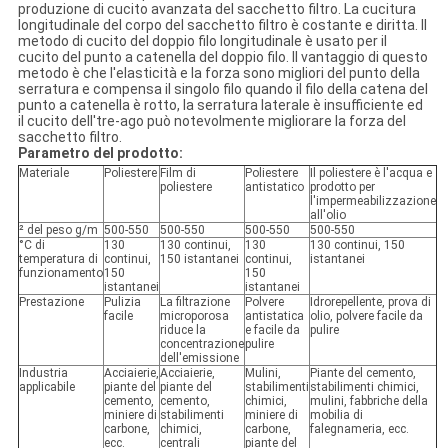
produzione di cucito avanzata del sacchetto filtro. La cucitura
longitudinale del corpo del sacchetto filtro è costante e diritta. Il
metodo di cucito del doppio filo longitudinale è usato per il
cucito del punto a catenella del doppio filo. Il vantaggio di questo
metodo è che l'elasticità e la forza sono migliori del punto della
serratura e compensa il singolo filo quando il filo della catena del
punto a catenella è rotto, la serratura laterale è insufficiente ed
il cucito dell'tre-ago può notevolmente migliorare la forza del
sacchetto filtro.
Parametro del prodotto:
Materiale
Poliestere
Film di
Poliestere
Il poliestere è l'acqua e
poliestere
antistatico
prodotto per
l'impermeabilizzazione
all'olio
² del peso g/m
500-550
500-550
500-550
500-550
°C di
130
130 continui,
130
130 continui, 150
temperatura di
continui,
150 istantanei
continui,
istantanei
funzionamento
150
150
istantanei
istantanei
Prestazione
Pulizia
La filtrazione
Polvere
Idrorepellente, prova di
facile
microporosa
antistatica
olio, polvere facile da
riduce la
e facile da
pulire
concentrazione
pulire
dell'emissione
Industria
Acciaierie,
Acciaierie,
Mulini,
Piante del cemento,
applicabile
piante del
piante del
stabilimenti
stabilimenti chimici,
cemento,
cemento,
chimici,
mulini, fabbriche della
miniere di
stabilimenti
miniere di
mobilia di
carbone,
chimici,
carbone,
falegnameria, ecc.
ecc.
centrali
piante del