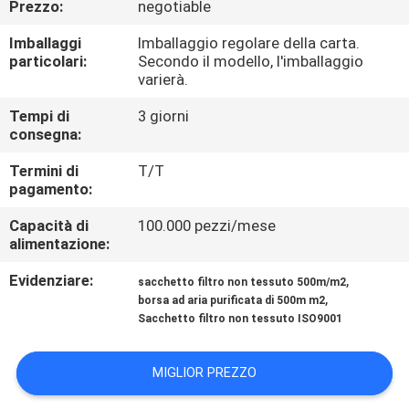
Prezzo:
negotiable
CONTROLLO
DI
Imballaggi
Imballaggio regolare della carta.
particolari:
Secondo il modello, l'imballaggio
QUALITÀ
varierà.
Tempi di
3 giorni
CONTATTICI
consegna:
Termini di
T/T
RICHIEDA
pagamento:
UNA
Capacità di
100.000 pezzi/mese
alimentazione:
CITAZIONE
Evidenziare:
,
sacchetto filtro non tessuto 500m/m2
,
borsa ad aria purificata di 500m m2
MAPPA
Sacchetto filtro non tessuto ISO9001
DEL
SITO
MIGLIOR PREZZO