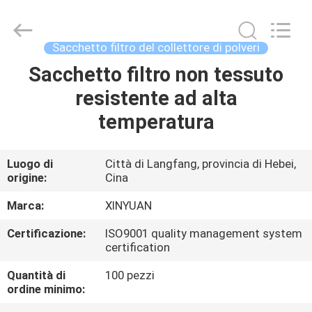
Gu'an
Xinyuan
filter
manufacturing
Co.,
Sacchetto filtro del collettore di polveri
Ltd.
All
Sacchetto filtro non tessuto
CASA
Rights
Reserved.
resistente ad alta
PRODOTTI
temperatura
CIRCA
Luogo di
Città di Langfang, provincia di Hebei,
origine:
Cina
NOI
Marca:
XINYUAN
GIRO
Certificazione:
ISO9001 quality management system
certification
DELLA
FABBRICA
Quantità di
100 pezzi
ordine minimo: