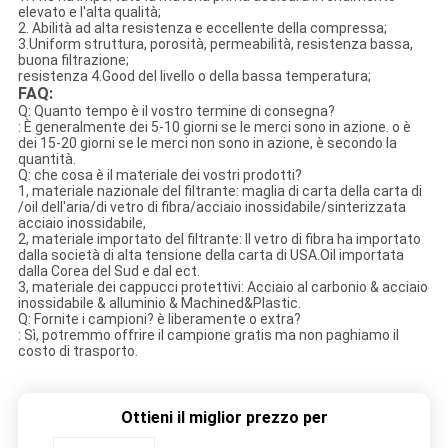
elevato e l'alta qualità;
2. Abilità ad alta resistenza e eccellente della compressa;
3.Uniform struttura, porosità, permeabilità, resistenza bassa,
buona filtrazione;
resistenza 4.Good del livello o della bassa temperatura;
FAQ:
Q: Quanto tempo è il vostro termine di consegna?
: È generalmente dei 5-10 giorni se le merci sono in azione. o è
dei 15-20 giorni se le merci non sono in azione, è secondo la
quantità.
Q: che cosa è il materiale dei vostri prodotti?
1, materiale nazionale del filtrante: maglia di carta della carta di
/oil dell'aria/di vetro di fibra/acciaio inossidabile/sinterizzata
acciaio inossidabile,
2, materiale importato del filtrante: Il vetro di fibra ha importato
dalla società di alta tensione della carta di USA.Oil importata
dalla Corea del Sud e dal ect.
3, materiale dei cappucci protettivi: Acciaio al carbonio & acciaio
inossidabile & alluminio & Machined&Plastic.
Q: Fornite i campioni? è liberamente o extra?
: Sì, potremmo offrire il campione gratis ma non paghiamo il
costo di trasporto.
Ottieni il miglior prezzo per