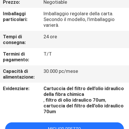
Prezzo:
Negotiable
CONTROLLO
DI
Imballaggi
Imballaggio regolare della carta.
particolari:
Secondo il modello, l'imballaggio
QUALITÀ
varierà.
Tempi di
24 ore
CONTATTICI
consegna:
Termini di
T/T
RICHIEDA
pagamento:
UNA
Capacità di
30.000 pc/mese
alimentazione:
CITAZIONE
Evidenziare:
Cartuccia del filtro dell'olio idraulico
della fibra chimica
,
filtro di olio idraulico 70um
,
cartuccia del filtro dell'olio idraulico
70um