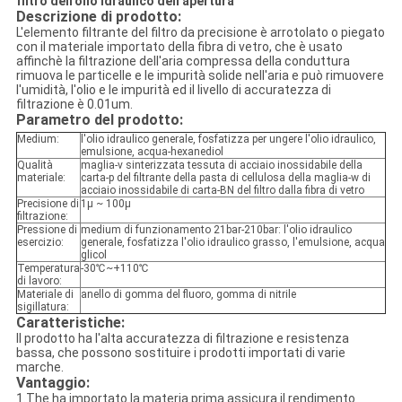
filtro dell'olio idraulico dell'apertura
Descrizione di prodotto:
L'elemento filtrante del filtro da precisione è arrotolato o piegato
con il materiale importato della fibra di vetro, che è usato
affinchè la filtrazione dell'aria compressa della conduttura
rimuova le particelle e le impurità solide nell'aria e può rimuovere
l'umidità, l'olio e le impurità ed il livello di accuratezza di
filtrazione è 0.01um.
Parametro del prodotto:
Medium:
l'olio idraulico generale, fosfatizza per ungere l'olio idraulico,
emulsione, acqua-hexanediol
Qualità
maglia-v sinterizzata tessuta di acciaio inossidabile della
materiale:
carta-p del filtrante della pasta di cellulosa della maglia-w di
acciaio inossidabile di carta-BN del filtro dalla fibra di vetro
Precisione di
1μ ~ 100μ
filtrazione:
Pressione di
medium di funzionamento 21bar-210bar: l'olio idraulico
esercizio:
generale, fosfatizza l'olio idraulico grasso, l'emulsione, acqua
glicol
Temperatura
-30℃~+110℃
di lavoro:
Materiale di
anello di gomma del fluoro, gomma di nitrile
sigillatura:
Caratteristiche:
Il prodotto ha l'alta accuratezza di filtrazione e resistenza
bassa, che possono sostituire i prodotti importati di varie
marche.
Vantaggio:
1.The ha importato la materia prima assicura il rendimento