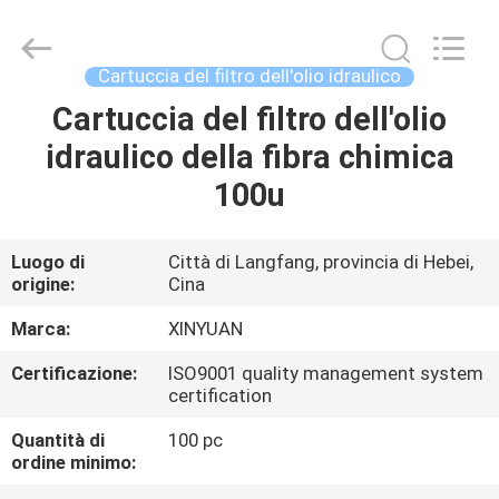
industriale
di
filtro
dell'aria
fornitore.
Cartuccia del filtro dell'olio idraulico
Copyright
©
2021
Cartuccia del filtro dell'olio
CASA
-
2024
idraulico della fibra chimica
industrialairfiltercartridge.com.
All
Rights
PRODOTTI
100u
Reserved.
CIRCA
Luogo di
Città di Langfang, provincia di Hebei,
origine:
Cina
NOI
Marca:
XINYUAN
GIRO
Certificazione:
ISO9001 quality management system
certification
DELLA
FABBRICA
Quantità di
100 pc
ordine minimo: