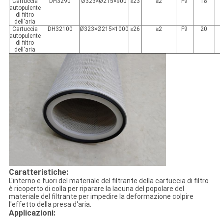
Cartuccia
DH3290
Ø323×Ø215×900
≥23
≥2
F9
18
autopulente
di filtro
dell'aria
Cartuccia
DH32100
Ø323×Ø215×1000
≥26
≥2
F9
20
autopulente
di filtro
dell'aria
Caratteristiche:
L'interno e fuori del materiale del filtrante della cartuccia di filtro
è ricoperto di colla per riparare la lacuna del popolare del
materiale del filtrante per impedire la deformazione colpire
l'effetto della presa d'aria.
Applicazioni: