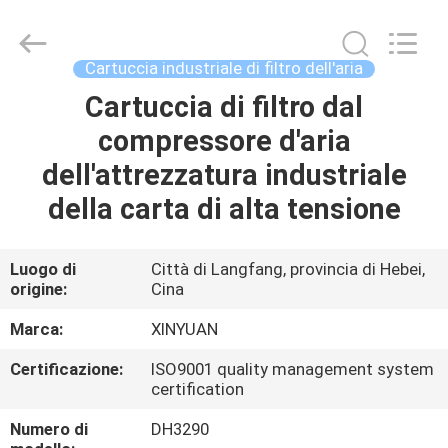
industriale
di
filtro
dell'aria
fornitore.
Cartuccia industriale di filtro dell'aria
Copyright
©
2021
Cartuccia di filtro dal
CASA
-
2023
compressore d'aria
industrialairfiltercartridge.com.
All
Rights
PRODOTTI
dell'attrezzatura industriale
Reserved.
della carta di alta tensione
CIRCA
NOI
Luogo di
Città di Langfang, provincia di Hebei,
origine:
Cina
GIRO
Marca:
XINYUAN
DELLA
Certificazione:
ISO9001 quality management system
certification
FABBRICA
Numero di
DH3290