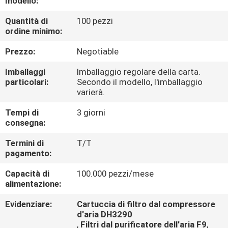
modello:
CONTROLLO
Quantità di
100 pezzi
DI
ordine minimo:
QUALITÀ
Prezzo:
Negotiable
CONTATTICI
Imballaggi
Imballaggio regolare della carta.
particolari:
Secondo il modello, l'imballaggio
varierà.
RICHIEDA
Tempi di
3 giorni
UNA
consegna:
CITAZIONE
Termini di
T/T
pagamento:
Capacità di
100.000 pezzi/mese
alimentazione:
Evidenziare:
Cartuccia di filtro dal compressore
d'aria DH3290
,
Filtri dal purificatore dell'aria F9
,