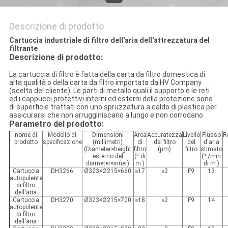
Descrizione di prodotto
Cartuccia industriale di filtro dell'aria dell'attrezzatura del
filtrante
Descrizione di prodotto:
La cartuccia di filtro è fatta della carta da filtro domestica di
alta qualità o della carta da filtro importata da HV Company
(scelta del cliente). Le parti di metallo quali il supporto e le reti
ed i cappucci protettivi interni ed esterni della protezione sono
di superficie trattati con uno spruzzatura a caldo di plastica per
assicurarsi che non arrugginiscano a lungo e non corrodano.
Parametro del prodotto:
nome di
Modello di
Dimensioni
Area
Accuratezza
Livello
Flusso
R
prodotto
specificazione
(millimetri)
di
del filtro
del
d'aria
(Diameter×height
filtro
(μm)
filtro
stimato
esterno del
(² di
(³ /min
diameter×inner)
m.)
di m.)
Cartuccia
DH3266
Ø323×Ø215×660
≥17
≥2
F9
13
autopulente
di filtro
dell'aria
Cartuccia
DH3270
Ø323×Ø215×700
≥18
≥2
F9
14
autopulente
di filtro
dell'aria